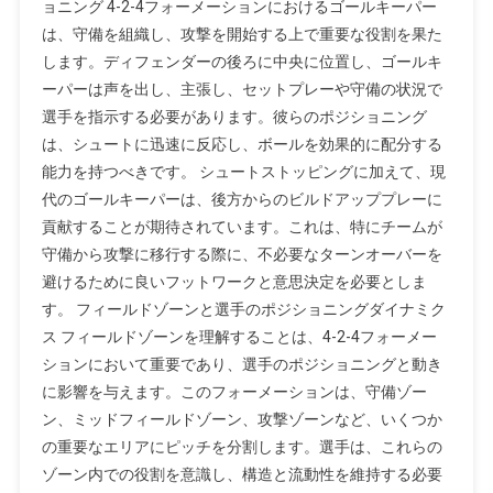
ョニング 4-2-4フォーメーションにおけるゴールキーパー
は、守備を組織し、攻撃を開始する上で重要な役割を果た
します。ディフェンダーの後ろに中央に位置し、ゴールキ
ーパーは声を出し、主張し、セットプレーや守備の状況で
選手を指示する必要があります。彼らのポジショニング
は、シュートに迅速に反応し、ボールを効果的に配分する
能力を持つべきです。 シュートストッピングに加えて、現
代のゴールキーパーは、後方からのビルドアッププレーに
貢献することが期待されています。これは、特にチームが
守備から攻撃に移行する際に、不必要なターンオーバーを
避けるために良いフットワークと意思決定を必要としま
す。 フィールドゾーンと選手のポジショニングダイナミク
ス フィールドゾーンを理解することは、4-2-4フォーメー
ションにおいて重要であり、選手のポジショニングと動き
に影響を与えます。このフォーメーションは、守備ゾー
ン、ミッドフィールドゾーン、攻撃ゾーンなど、いくつか
の重要なエリアにピッチを分割します。選手は、これらの
ゾーン内での役割を意識し、構造と流動性を維持する必要