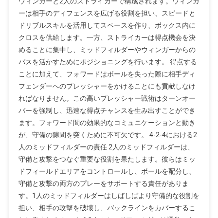
ウィンガーと2人のストライカーで構成されます。ウィンガ
ーは相手のディフェンスを広げる役割を担い、スピードと
ドリブルスキルを活用してスペースを作り、ボックス内に
クロスを供給します。一方、ストライカーは得点機会を決
めることに集中し、ミッドフィルダーやウィンガーからの
パスを活かすためにポジショニングを行います。 得点する
ことに加えて、フォワードはボールを失った際に相手ディ
フェンダーへのプレッシャーをかけることにも貢献しなけ
ればなりません。この高いプレッシャー戦術はターンオー
バーを強制し、迅速な得点チャンスを生み出すことができ
ます。フォワード間の効果的なコミュニケーションと動き
が、守備の隙間を突くために不可欠です。 4-2-4における2
人のミッドフィルダーの責任 2人のミッドフィルダーは、
守備と攻撃をつなぐ重要な役割を果たします。彼らはミッ
ドフィールドエリアをコントロールし、ボールを配分し、
守備と攻撃の両方のプレーをサポートする責任がありま
す。1人のミッドフィルダーはしばしばより守備的な役割を
担い、相手の攻撃を破壊し、バックラインをカバーするこ