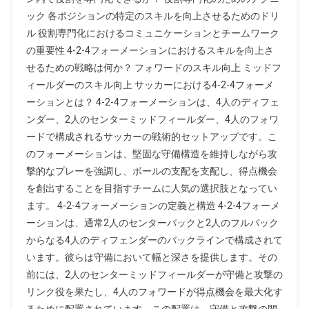
割
ック 各ポジションの特定のスキルを向上させるためのドリ
の
ル 役割専門化におけるコミュニケーションとチームワーク
専
の重要性 4-2-4フォーメーションにおけるスキルを向上さ
門
せるための戦略は何か？ フォワードのスキル向上 ミッドフ
化、
ィールダーのスキル向上 サッカーにおける4-2-4フォーメ
ス
ーションとは？ 4-2-4フォーメーションは、4人のディフェ
キ
ル
ンダー、2人のセンターミッドフィールダー、4人のフォワ
の
ードで構成されるサッカーの戦術的セットアップです。こ
向
のフォーメーションは、堅固な守備構造を維持しながら攻
上
撃的なプレーを強調し、ボールの支配を支配し、得点機会
を創出することを目指すチームに人気の選択肢となってい
ます。 4-2-4フォーメーションの定義と構造 4-2-4フォーメ
ーションは、通常2人のセンターバックと2人のフルバック
からなる4人のディフェンダーのバックラインで構成されて
います。彼らは守備において幅と深さを提供します。その
前には、2人のセンターミッドフィールダーが守備と攻撃の
リンク役を果たし、4人のフォワードが得点機会を最大化す
るために配置されています。この配置は、守備と攻撃の間