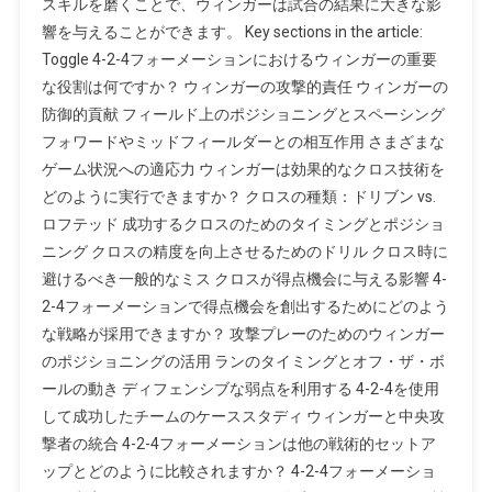
スキルを磨くことで、ウィンガーは試合の結果に大きな影
ー
響を与えることができます。 Key sections in the article:
シ
Toggle 4-2-4フォーメーションにおけるウィンガーの重要
ョ
な役割は何ですか？ ウィンガーの攻撃的責任 ウィンガーの
ン：
防御的貢献 フィールド上のポジショニングとスペーシング
ウ
フォワードやミッドフィールダーとの相互作用 さまざまな
ィ
ゲーム状況への適応力 ウィンガーは効果的なクロス技術を
ン
どのように実行できますか？ クロスの種類：ドリブン vs.
ガ
ロフテッド 成功するクロスのためのタイミングとポジショ
ー
ニング クロスの精度を向上させるためのドリル クロス時に
の
役
避けるべき一般的なミス クロスが得点機会に与える影響 4-
割、
2-4フォーメーションで得点機会を創出するためにどのよう
ク
な戦略が採用できますか？ 攻撃プレーのためのウィンガー
ロ
のポジショニングの活用 ランのタイミングとオフ・ザ・ボ
ス
ールの動き ディフェンシブな弱点を利用する 4-2-4を使用
技
して成功したチームのケーススタディ ウィンガーと中央攻
術、
撃者の統合 4-2-4フォーメーションは他の戦術的セットア
得
ップとどのように比較されますか？ 4-2-4フォーメーショ
点