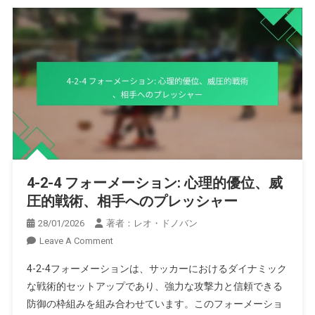
4-2-4 フォーメーション: 心理的優位、威
圧的戦術、相手へのプレッシャー
28/01/2026
著者：レオ・ドノバン
On
Leave A Comment
4-
4-2-4フォーメーションは、サッカーにおけるダイナミック
2-
な戦術的セットアップであり、強力な攻撃力と信頼できる
4
防御の枠組みを組み合わせています。このフォーメーショ
フ