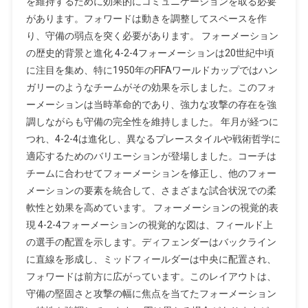
を維持するために効果的にコミュニケーションを取る必要
があります。フォワードは動きを調整してスペースを作
り、守備の弱点を突く必要があります。 フォーメーション
の歴史的背景と進化 4-2-4フォーメーションは20世紀中頃
に注目を集め、特に1950年のFIFAワールドカップではハン
ガリーのようなチームがその効果を示しました。このフォ
ーメーションは当時革命的であり、強力な攻撃の存在を強
調しながらも守備の完全性を維持しました。 年月が経つに
つれ、4-2-4は進化し、異なるプレースタイルや戦術哲学に
適応するためのバリエーションが登場しました。コーチは
チームに合わせてフォーメーションを修正し、他のフォー
メーションの要素を統合して、さまざまな試合状況での柔
軟性と効果を高めています。 フォーメーションの視覚的表
現 4-2-4フォーメーションの視覚的な図は、フィールド上
の選手の配置を示します。ディフェンダーはバックライン
に直線を形成し、ミッドフィールダーは中央に配置され、
フォワードは前方に広がっています。このレイアウトは、
守備の堅固さと攻撃の幅に焦点を当てたフォーメーション