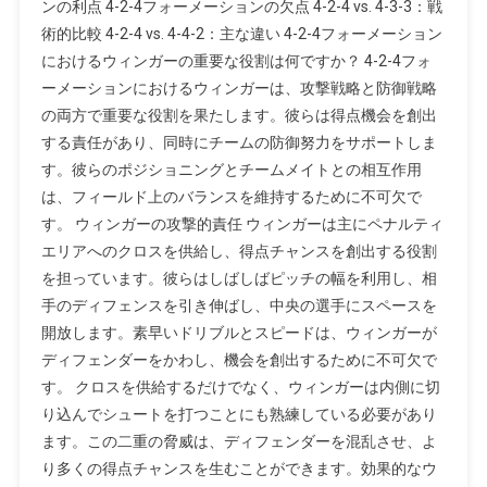
ンの利点 4-2-4フォーメーションの欠点 4-2-4 vs. 4-3-3：戦
機
術的比較 4-2-4 vs. 4-4-2：主な違い 4-2-4フォーメーション
会
におけるウィンガーの重要な役割は何ですか？ 4-2-4フォ
ーメーションにおけるウィンガーは、攻撃戦略と防御戦略
の両方で重要な役割を果たします。彼らは得点機会を創出
する責任があり、同時にチームの防御努力をサポートしま
す。彼らのポジショニングとチームメイトとの相互作用
は、フィールド上のバランスを維持するために不可欠で
す。 ウィンガーの攻撃的責任 ウィンガーは主にペナルティ
エリアへのクロスを供給し、得点チャンスを創出する役割
を担っています。彼らはしばしばピッチの幅を利用し、相
手のディフェンスを引き伸ばし、中央の選手にスペースを
開放します。素早いドリブルとスピードは、ウィンガーが
ディフェンダーをかわし、機会を創出するために不可欠で
す。 クロスを供給するだけでなく、ウィンガーは内側に切
り込んでシュートを打つことにも熟練している必要があり
ます。この二重の脅威は、ディフェンダーを混乱させ、よ
り多くの得点チャンスを生むことができます。効果的なウ