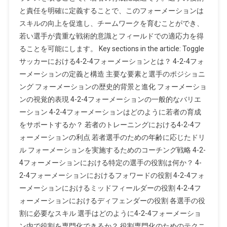
と責任を明確に定義することで、このフォーメーションは
ォ
ー
スキルの向上を促進し、チームワークを育むことができ、
メ
若い選手が貴重な戦術的意識とフィールドでの適応力を得
ー
ることを可能にします。 Key sections in the article: Toggle
シ
サッカーにおける4-2-4フォーメーションとは？ 4-2-4フォ
ョ
ーメーションの定義と構造 主要な要素と選手のポジショニ
ン：
ング フォーメーションの歴史的背景と進化 フォーメーショ
選
ンの視覚的表現 4-2-4フォーメーションの一般的なバリエ
手
ーション 4-2-4フォーメーションはどのように若者の育成
の
をサポートするか？ 若者のトレーニングにおける4-2-4フ
役
ォーメーションの利点 若者選手のための年齢に応じたドリ
割
ル フォーメーションを実施するためのコーチング戦略 4-2-
に
お
4フォーメーションにおける特定の選手の役割は何か？ 4-
け
2-4フォーメーションにおけるフォワードの役割 4-2-4フォ
る
ーメーションにおけるミッドフィールダーの役割 4-2-4フ
育
ォーメーションにおけるディフェンダーの役割 各選手の役
成、
割に必要なスキル 選手はどのように4-2-4フォーメーショ
役
ン内で役割を専門化できるか？ 役割専門化のためのテクニ