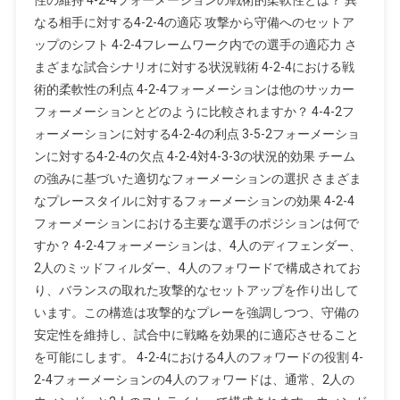
グ、
なる相手に対する4-2-4の適応 攻撃から守備へのセットア
動
ップのシフト 4-2-4フレームワーク内での選手の適応力 さ
き
まざまな試合シナリオに対する状況戦術 4-2-4における戦
の
術的柔軟性の利点 4-2-4フォーメーションは他のサッカー
調
フォーメーションとどのように比較されますか？ 4-4-2フ
整、
ォーメーションに対する4-2-4の利点 3-5-2フォーメーショ
戦
ンに対する4-2-4の欠点 4-2-4対4-3-3の状況的効果 チーム
術
的
の強みに基づいた適切なフォーメーションの選択 さまざま
柔
なプレースタイルに対するフォーメーションの効果 4-2-4
軟
フォーメーションにおける主要な選手のポジションは何で
性
すか？ 4-2-4フォーメーションは、4人のディフェンダー、
2人のミッドフィルダー、4人のフォワードで構成されてお
り、バランスの取れた攻撃的なセットアップを作り出して
います。この構造は攻撃的なプレーを強調しつつ、守備の
安定性を維持し、試合中に戦略を効果的に適応させること
を可能にします。 4-2-4における4人のフォワードの役割 4-
2-4フォーメーションの4人のフォワードは、通常、2人の