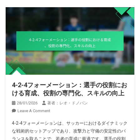
4-2-4フォーメーション：選手の役割にお
ける育成、役割の専門化、スキルの向上
28/01/2026
著者：レオ・ドノバン
On
Leave A Comment
4-
4-2-4フォーメーションは、サッカーにおけるダイナミック
2-
な戦術的セットアップであり、攻撃力と守備の安定性のバ
4
ランスを取ることで、若者の育成に最適です。選手の役割
フ