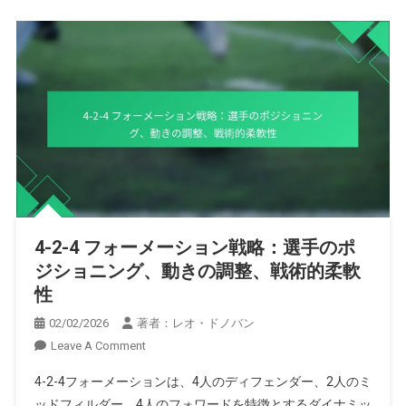
4-2-4 フォーメーション戦略：選手のポ
ジショニング、動きの調整、戦術的柔軟
性
02/02/2026
著者：レオ・ドノバン
On
Leave A Comment
4-
4-2-4フォーメーションは、4人のディフェンダー、2人のミ
2-
ッドフィルダー、4人のフォワードを特徴とするダイナミッ