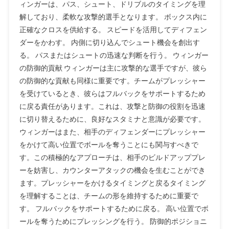
ィンガーは、パス、シュート、ドリブルのタイミングを理
解しており、柔軟な攻撃的選手となります。 ボックス内に
正確なクロスを供給する。 スピードを活用してディフェン
ダーをかわす。 内側に切り込んでシュート機会を創出す
る。 パスまたはシュートの迅速な判断を行う。 ウィンガー
の防御的貢献 ウィンガーは主に攻撃的な選手ですが、彼ら
の防御的な貢献も同様に重要です。チームがプレッシャー
を受けているとき、彼らはフルバックをサポートするため
に戻る責任があります。これは、攻撃と防御の役割を迅速
に切り替えるために、良好なスタミナと意識が必要です。
ウィンガーはまた、相手のディフェンダーにプレッシャー
をかけて高い位置でボールを奪うことにも関与すべきで
す。この積極的なアプローチは、相手のビルドアッププレ
ーを妨害し、カウンターアタックの機会を生むことができ
ます。プレッシャーをかけるタイミングと戻るタイミング
を理解することは、チームの形を維持するために重要で
す。 フルバックをサポートするために戻る。 高い位置でボ
ールを奪うためにプレッシングを行う。 防御的ポジショニ