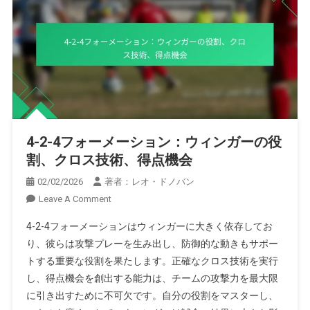
4-2-4フォーメーション：ウィンガーの役
割、クロス技術、得点機会
02/02/2026
著者：レオ・ドノバン
On
Leave A Comment
4-
4-2-4フォーメーションはウィンガーに大きく依存してお
2-
り、彼らは攻撃プレーを生み出し、防御的な動きもサポー
4
トする重要な役割を果たします。正確なクロス技術を実行
フ
し、得点機会を創出する能力は、チームの攻撃力を最大限
ォ
ー
に引き出すために不可欠です。自分の役割をマスターし、
メ