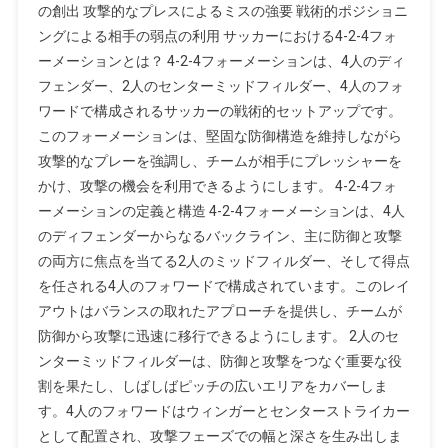
の創出 攻撃的なプレスによるミスの強要 戦術的ポジショニ
の
ングによる相手の弱点の利用 サッカーにおける4-2-4フォ
プ
ーメーションとは？ 4-2-4フォーメーションは、4人のディ
レ
フェンダー、2人のセンターミッドフィルダー、4人のフォ
ッ
ワードで構成されるサッカーの戦術的セットアップです。
シ
このフォーメーションは、堅固な防御構造を維持しながら
ャ
ー
攻撃的なプレーを強調し、チームが相手にプレッシャーを
かけ、攻撃の機会を利用できるようにします。 4-2-4フォ
ーメーションの定義と構造 4-2-4フォーメーションは、4人
のディフェンダーからなるバックライン、主に防御と攻撃
の両方に焦点を当てる2人のミッドフィルダー、そして得点
を任される4人のフォワードで構成されています。このレイ
アウトはバランスの取れたアプローチを提供し、チームが
防御から攻撃に迅速に移行できるようにします。 2人のセ
ンターミッドフィルダーは、防御と攻撃をつなぐ重要な役
割を果たし、しばしばピッチの広いエリアをカバーしま
す。4人のフォワードはウィンガーとセンターストライカー
として配置され、攻撃フェーズでの幅と深さを生み出しま