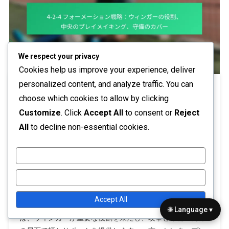
We respect your privacy
Cookies help us improve your experience, deliver
personalized content, and analyze traffic. You can
4-2-4 フォーメーション戦略：ウィンガ
choose which cookies to allow by clicking
ーの役割、中央のプレイメイキング、守
Customize
. Click
Accept All
to consent or
Reject
備のカバー
All
to decline non-essential cookies.
27/01/2026
著者：レオ・ドノバン
On
Leave A Comment
Customize
4-
4-2-4フォーメーションは、攻撃力と守備の安定性を兼ね備
2-
Reject All
えたダイナミックな戦術的セットアップであり、4人のディ
4
フェンダー、2人のセンターミッドフィールダー、4人のフ
フ
Accept All
ォワードで構成されています。このフォーメーションで
ォ
🌐 Language ▾
ー
は、ウィンガーが重要な役割を果たし、攻撃と守備の両方
メ