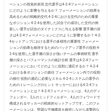
ーションの視覚的表現 交代選手は4-2-4フォーメーション
響、
にどのように影響を与えるか？ フォーメーションの効果を
チ
ー
高めるための戦略的交代 4-2-4における交代のための重要
ム
なポジション 4-2-4を使用した試合での成功した交代の例
の
新しい選手が試合のダイナミクスに与える影響 選手層の深
深
さは4-2-4フォーメーションにどのように影響するか？ 4-2-
さ、
4セットアップにおける選手の多様性の重要性 フォーメー
役
ションの効果を維持するためのバックアップ選手の役割 4-
割
2-4を使用した選手層の深さが強いチームの事例研究 選手
の
層の深さとパフォーマンスの統計分析 選手は4-2-4フォー
適
メーションにおいてどのように役割に適応するか？ 4-2-4
応
における各ポジションの責任 フォーメーション内での役割
の移行 役割の適応に必要なスキル 4-2-4システムの選手の
ためのトレーニングのヒント サッカーにおける4-2-4フォ
ーメーションとは？ 4-2-4フォーメーションは、4人のディ
フェンダー、2人のミッドフィルダー、4人のフォワードで
構成されるサッカーの戦術的セットアップです。このフォ
ーメーションは、堅固な守備構造を維持しながら攻撃的な