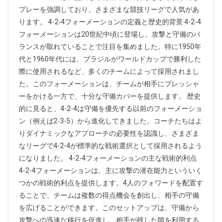
プレーを強調しており、さまざまな競技リーグで人気があ
ります。 4-2-4フォーメーションの定義と歴史的背景 4-2-4
フォーメーションは20世紀中頃に登場し、攻撃と守備のバ
ランスが取れていることで注目を集めました。特に1950年
代と1960年代には、ブラジルがワールドカップで勝利した
際に使用されるなど、多くのチームによって採用されまし
た。このフォーメーションは、チームが相手にプレッシャ
ーをかける一方で、十分な守備カバーを提供します。 歴史
的に見ると、4-2-4は守備を優先する以前のフォーメーショ
ン（例えば2-3-5）から進化してきました。コーチたちはよ
りダイナミックなアプローチの必要性を認識し、さまざま
なリーグで4-2-4が標準的な戦術選択として採用されるよう
になりました。 4-2-4フォーメーションの主な戦術的利点
4-2-4フォーメーションは、主に攻撃の潜在能力といういく
つかの戦術的利点を提供します。4人のフォワードを配置す
ることで、チームは複数の得点機会を創出し、相手の守備
を広げることができます。このセットアップは、守備から
攻撃への迅速な移行を促進し、相手が残した隙を利用する