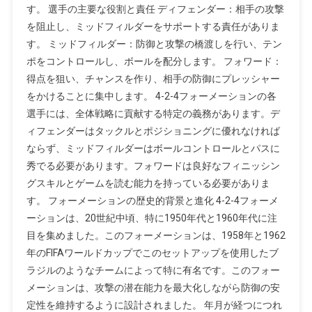
す。 選手の主要な役割と責任 ディフェンダー：相手の攻撃
を阻止し、ミッドフィルダーをサポートする責任がありま
す。 ミッドフィルダー：防御と攻撃の橋渡しを行い、テン
ポをコントロールし、ボールを配分します。 フォワード：
得点を狙い、チャンスを作り、相手の防御にプレッシャー
をかけることに集中します。 4-2-4フォーメーションの各
選手には、全体戦略に貢献する特定の義務があります。デ
ィフェンダーはタックルとポジショニングに優れなければ
ならず、ミッドフィルダーはボールコントロールとパスに
秀でる必要があります。フォワードは良好なフィニッシン
グスキルとゲームを読む能力を持っている必要がありま
す。 フォーメーションの歴史的背景と進化 4-2-4フォーメ
ーションは、20世紀中頃、特に1950年代と1960年代に注
目を集めました。このフォーメーションは、1958年と1962
年のFIFAワールドカップでこのセットアップを使用したブ
ラジルのようなチームによって特に有名です。このフォー
メーションは、攻撃の潜在能力を最大化しながら防御の安
定性を維持するように設計されました。 年月が経つにつれ