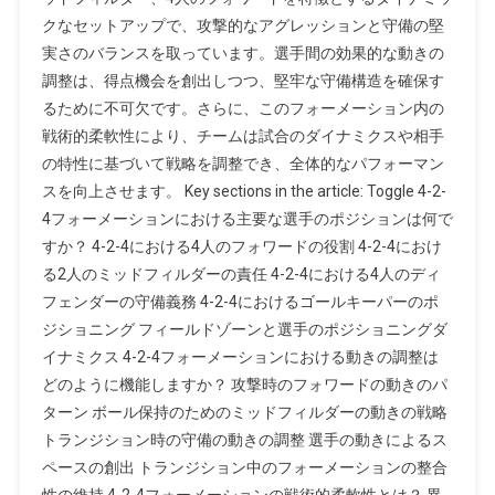
4
クなセットアップで、攻撃的なアグレッションと守備の堅
フ
実さのバランスを取っています。選手間の効果的な動きの
ォ
ー
調整は、得点機会を創出しつつ、堅牢な守備構造を確保す
メ
るために不可欠です。さらに、このフォーメーション内の
ー
戦術的柔軟性により、チームは試合のダイナミクスや相手
シ
の特性に基づいて戦略を調整でき、全体的なパフォーマン
ョ
スを向上させます。 Key sections in the article: Toggle 4-2-
ン
4フォーメーションにおける主要な選手のポジションは何で
戦
すか？ 4-2-4における4人のフォワードの役割 4-2-4におけ
略：
る2人のミッドフィルダーの責任 4-2-4における4人のディ
選
フェンダーの守備義務 4-2-4におけるゴールキーパーのポ
手
ジショニング フィールドゾーンと選手のポジショニングダ
の
イナミクス 4-2-4フォーメーションにおける動きの調整は
ポ
ジ
どのように機能しますか？ 攻撃時のフォワードの動きのパ
シ
ターン ボール保持のためのミッドフィルダーの動きの戦略
ョ
トランジション時の守備の動きの調整 選手の動きによるス
ニ
ペースの創出 トランジション中のフォーメーションの整合
ン
性の維持 4-2-4フォーメーションの戦術的柔軟性とは？ 異