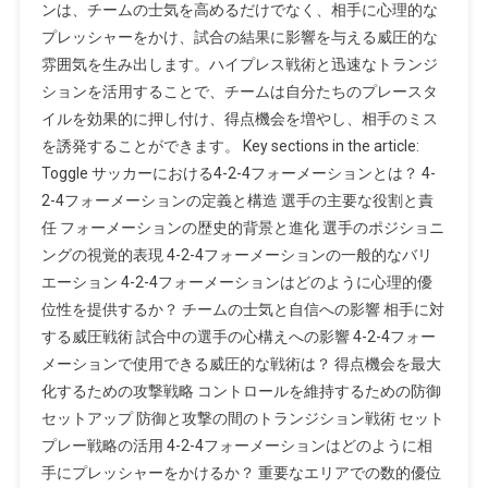
ンは、チームの士気を高めるだけでなく、相手に心理的な
ォ
ー
プレッシャーをかけ、試合の結果に影響を与える威圧的な
メ
雰囲気を生み出します。ハイプレス戦術と迅速なトランジ
ー
ションを活用することで、チームは自分たちのプレースタ
シ
イルを効果的に押し付け、得点機会を増やし、相手のミス
ョ
を誘発することができます。 Key sections in the article:
ン:
Toggle サッカーにおける4-2-4フォーメーションとは？ 4-
心
2-4フォーメーションの定義と構造 選手の主要な役割と責
理
任 フォーメーションの歴史的背景と進化 選手のポジショニ
的
ングの視覚的表現 4-2-4フォーメーションの一般的なバリ
優
エーション 4-2-4フォーメーションはどのように心理的優
位、
位性を提供するか？ チームの士気と自信への影響 相手に対
威
圧
する威圧戦術 試合中の選手の心構えへの影響 4-2-4フォー
的
メーションで使用できる威圧的な戦術は？ 得点機会を最大
戦
化するための攻撃戦略 コントロールを維持するための防御
術、
セットアップ 防御と攻撃の間のトランジション戦術 セット
相
プレー戦略の活用 4-2-4フォーメーションはどのように相
手
手にプレッシャーをかけるか？ 重要なエリアでの数的優位
へ