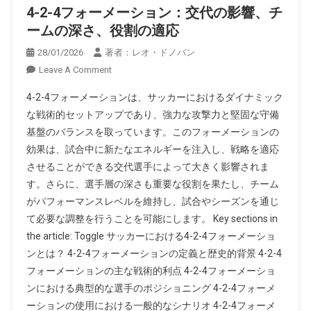
4-2-4フォーメーション：交代の影響、チ
ームの深さ、役割の適応
28/01/2026
著者：レオ・ドノバン
On
Leave A Comment
4-
4-2-4フォーメーションは、サッカーにおけるダイナミック
2-
な戦術的セットアップであり、強力な攻撃力と堅固な守備
4
基盤のバランスを取っています。このフォーメーションの
フ
効果は、試合中に新たなエネルギーを注入し、戦略を適応
ォ
ー
させることができる交代選手によって大きく影響されま
メ
す。さらに、選手層の深さも重要な役割を果たし、チーム
ー
がパフォーマンスレベルを維持し、試合やシーズンを通じ
シ
て必要な調整を行うことを可能にします。 Key sections in
ョ
the article: Toggle サッカーにおける4-2-4フォーメーショ
ン：
ンとは？ 4-2-4フォーメーションの定義と歴史的背景 4-2-4
交
フォーメーションの主な戦術的利点 4-2-4フォーメーショ
代
ンにおける典型的な選手のポジショニング 4-2-4フォーメ
の
ーションの使用における一般的なシナリオ 4-2-4フォーメ
影