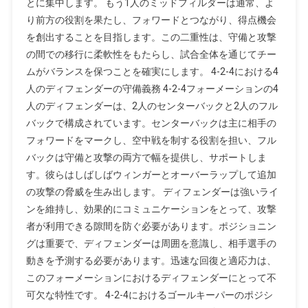
とに集中します。 もう1人のミッドフィルダーは通常、よ
り前方の役割を果たし、フォワードとつながり、得点機会
を創出することを目指します。この二重性は、守備と攻撃
の間での移行に柔軟性をもたらし、試合全体を通じてチー
ムがバランスを保つことを確実にします。 4-2-4における4
人のディフェンダーの守備義務 4-2-4フォーメーションの4
人のディフェンダーは、2人のセンターバックと2人のフル
バックで構成されています。センターバックは主に相手の
フォワードをマークし、空中戦を制する役割を担い、フル
バックは守備と攻撃の両方で幅を提供し、サポートしま
す。彼らはしばしばウィンガーとオーバーラップして追加
の攻撃の脅威を生み出します。 ディフェンダーは強いライ
ンを維持し、効果的にコミュニケーションをとって、攻撃
者が利用できる隙間を防ぐ必要があります。ポジショニン
グは重要で、ディフェンダーは周囲を意識し、相手選手の
動きを予測する必要があります。迅速な回復と適応力は、
このフォーメーションにおけるディフェンダーにとって不
可欠な特性です。 4-2-4におけるゴールキーパーのポジシ