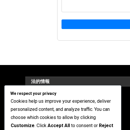
法的情報
We respect your privacy
クッキーポリシー
Cookies help us improve your experience, deliver
プライバシーポリシー
personalized content, and analyze traffic. You can
choose which cookies to allow by clicking
利用条件
Customize
. Click
Accept All
to consent or
Reject
私たちについて