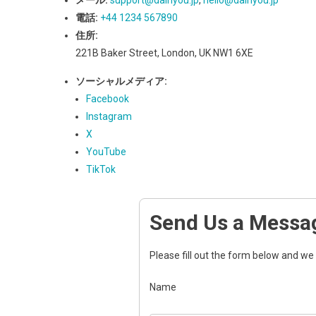
メール:
support@daihyou.jp
,
hello@daihyou.jp
電話:
+44 1234 567890
住所:
221B Baker Street, London, UK NW1 6XE
ソーシャルメディア:
Facebook
Instagram
X
YouTube
TikTok
Send Us a Messa
Please fill out the form below and we w
Name