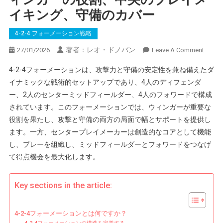
イキング、守備のカバー
4-2-4 フォーメーション戦略
著者：レオ・ドノバン
On
27/01/2026
Leave A Comment
4-
4-2-4フォーメーションは、攻撃力と守備の安定性を兼ね備えたダ
2-
イナミックな戦術的セットアップであり、4人のディフェンダ
4
ー、2人のセンターミッドフィールダー、4人のフォワードで構成
フ
されています。このフォーメーションでは、ウィンガーが重要な
ォ
ー
役割を果たし、攻撃と守備の両方の局面で幅とサポートを提供し
メ
ます。一方、センタープレイメーカーは創造的なコアとして機能
ー
し、プレーを組織し、ミッドフィールダーとフォワードをつなげ
シ
て得点機会を最大化します。
ョ
ン
Key sections in the article:
戦
略：
ウ
4-2-4フォーメーションとは何ですか？
ィ