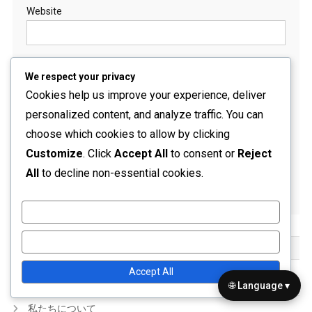
Website
We respect your privacy
Save my name,
Cookies help us improve your experience, deliver
email, and website
personalized content, and analyze traffic. You can
in this browser for
choose which cookies to allow by clicking
the next time I
Customize
. Click
Accept All
to consent or
Reject
comment.
All
to decline non-essential cookies.
Customize
Reject All
リンク
Accept All
コンテンツ
🌐 Language ▾
私たちについて