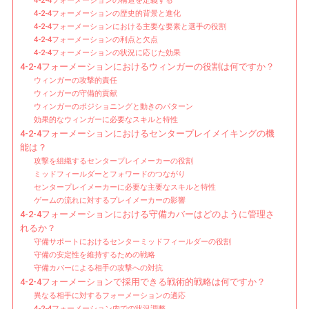
4-2-4フォーメーションの構造を定義する
4-2-4フォーメーションの歴史的背景と進化
ン
4-2-4フォーメーションにおける主要な要素と選手の役割
ガ
4-2-4フォーメーションの利点と欠点
ー
4-2-4フォーメーションの状況に応じた効果
の
4-2-4フォーメーションにおけるウィンガーの役割は何ですか？
役
ウィンガーの攻撃的責任
割、
ウィンガーの守備的貢献
ウィンガーのポジショニングと動きのパターン
中
効果的なウィンガーに必要なスキルと特性
央
4-2-4フォーメーションにおけるセンタープレイメイキングの機
の
能は？
プ
攻撃を組織するセンタープレイメーカーの役割
レ
ミッドフィールダーとフォワードのつながり
センタープレイメーカーに必要な主要なスキルと特性
イ
ゲームの流れに対するプレイメーカーの影響
メ
4-2-4フォーメーションにおける守備カバーはどのように管理さ
イ
れるか？
キ
守備サポートにおけるセンターミッドフィールダーの役割
ン
守備の安定性を維持するための戦略
グ、
守備カバーによる相手の攻撃への対抗
4-2-4フォーメーションで採用できる戦術的戦略は何ですか？
守
異なる相手に対するフォーメーションの適応
備
4-2-4フォーメーション内での状況調整