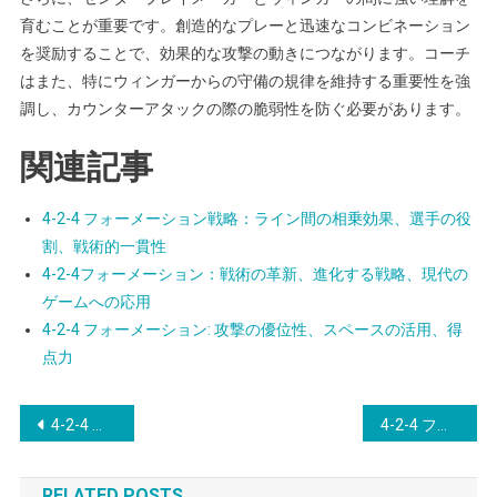
育むことが重要です。創造的なプレーと迅速なコンビネーション
を奨励することで、効果的な攻撃の動きにつながります。コーチ
はまた、特にウィンガーからの守備の規律を維持する重要性を強
調し、カウンターアタックの際の脆弱性を防ぐ必要があります。
関連記事
4-2-4 フォーメーション戦略：ライン間の相乗効果、選手の役
割、戦術的一貫性
4-2-4フォーメーション：戦術の革新、進化する戦略、現代の
ゲームへの応用
4-2-4 フォーメーション: 攻撃の優位性、スペースの活用、得
点力
Post
4-2-4 フォーメーション戦略：ビルドアッププレー、セットプレーの組織、戦術的調整
4-2-4 フォーメーション: 心理的優位、威圧的戦術、相手へのプレッシャー
navigation
RELATED POSTS