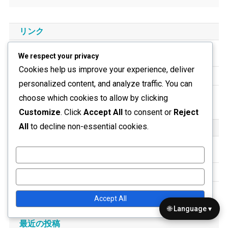
リンク
We respect your privacy
コンテンツ
Cookies help us improve your experience, deliver
私たちについて
personalized content, and analyze traffic. You can
お問い合わせ
choose which cookies to allow by clicking
Customize
. Click
Accept All
to consent or
Reject
All
to decline non-essential cookies.
カテゴリ
4-2-4 フォーメーション戦略
Customize
4-2-4 プレイヤーの役割
Reject All
4-2-4 戦術的利点
Accept All
🌐 Language ▾
最近の投稿