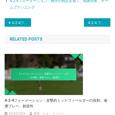
4-2-4フォーメーション：相手の弱点を突く、戦術分析、ゲー
ムプランニング
Post
4-2-4フォーメーション：交代の影響、チームの深さ、役割の適応
4-2-4 フォーメーション戦略：選手のポジショニング、動きの調整、戦術的柔軟性
navigation
RELATED POSTS
4-2-4フォーメーション：攻撃的ミッドフィールダーの役割、連
携プレー、創造性
06/02/2026
著者：レオ・ドノバン