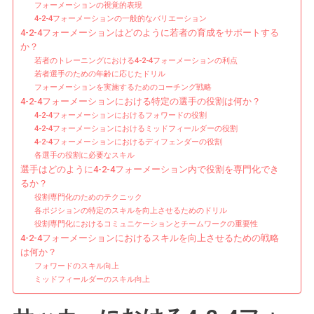
フォーメーションの視覚的表現
割
4-2-4フォーメーションの一般的なバリエーション
に
4-2-4フォーメーションはどのように若者の育成をサポートする
お
か？
若者のトレーニングにおける4-2-4フォーメーションの利点
け
若者選手のための年齢に応じたドリル
る
フォーメーションを実施するためのコーチング戦略
育
4-2-4フォーメーションにおける特定の選手の役割は何か？
成、
4-2-4フォーメーションにおけるフォワードの役割
役
4-2-4フォーメーションにおけるミッドフィールダーの役割
4-2-4フォーメーションにおけるディフェンダーの役割
割
各選手の役割に必要なスキル
の
選手はどのように4-2-4フォーメーション内で役割を専門化でき
専
るか？
門
役割専門化のためのテクニック
化、
各ポジションの特定のスキルを向上させるためのドリル
ス
役割専門化におけるコミュニケーションとチームワークの重要性
4-2-4フォーメーションにおけるスキルを向上させるための戦略
キ
は何か？
ル
フォワードのスキル向上
の
ミッドフィールダーのスキル向上
向
上