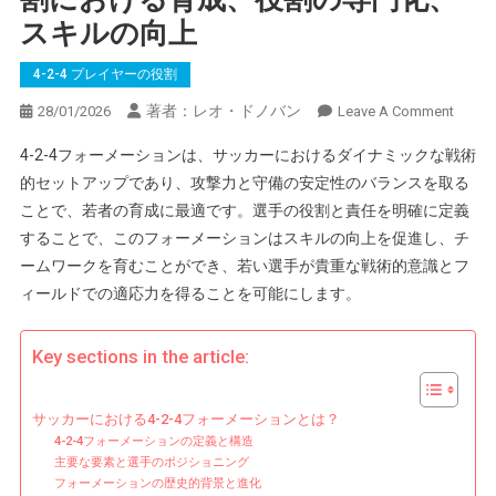
スキルの向上
4-2-4 プレイヤーの役割
著者：レオ・ドノバン
On
28/01/2026
Leave A Comment
4-
4-2-4フォーメーションは、サッカーにおけるダイナミックな戦術
2-
的セットアップであり、攻撃力と守備の安定性のバランスを取る
4
ことで、若者の育成に最適です。選手の役割と責任を明確に定義
フ
することで、このフォーメーションはスキルの向上を促進し、チ
ォ
ー
ームワークを育むことができ、若い選手が貴重な戦術的意識とフ
メ
ィールドでの適応力を得ることを可能にします。
ー
シ
Key sections in the article:
ョ
ン：
選
サッカーにおける4-2-4フォーメーションとは？
4-2-4フォーメーションの定義と構造
手
主要な要素と選手のポジショニング
の
フォーメーションの歴史的背景と進化
役