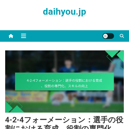
Skip
daihyou.jp
to
content
4-2-4フォーメーション：選手の役
割における育成、役割の専門化、