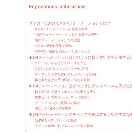
Key sections in the article:
サッカーにおける4-2-4フォーメーションとは？
4-2-4フォーメーションの定義と構造
4-2-4フォーメーションにおける選手の役割
他のフォーメーションとの比較
4-2-4の歴史的背景と進化
4-2-4の一般的な別名とバリエーション
4-2-4フォーメーションはどのように幅と奥行きを活用する
フィールドを広げてスペースを作る
4-2-4におけるウイングプレーの活用
ディフェンシブな奥行きとカバレッジ戦略
幅と奥行きが相手の戦術に与える影響
4-2-4フォーメーションはどのようにディフェンスを広げる
幅を利用してディフェンシブな弱点を突く
攻撃ゾーンでのオーバーロードの創出
ディフェンスから攻撃への移行
成功した4-2-4の実施事例
4-2-4フォーメーションでチャンスを創出するための主要な
効果的なパスパターンと動き
チャンス創出におけるフォワードの役割