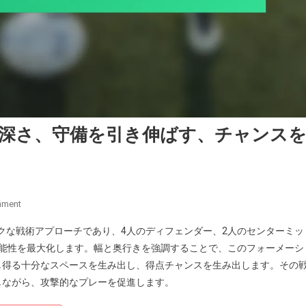
幅と深さ、守備を引き伸ばす、チャンス
On
mment
4-
ックな戦術アプローチであり、4人のディフェンダー、2人のセンターミッ
2-
可能性を最大化します。幅と奥行きを強調することで、このフォーメーシ
4
し得る十分なスペースを生み出し、得点チャンスを生み出します。その
フ
しながら、攻撃的なプレーを促進します。
ォ
ー