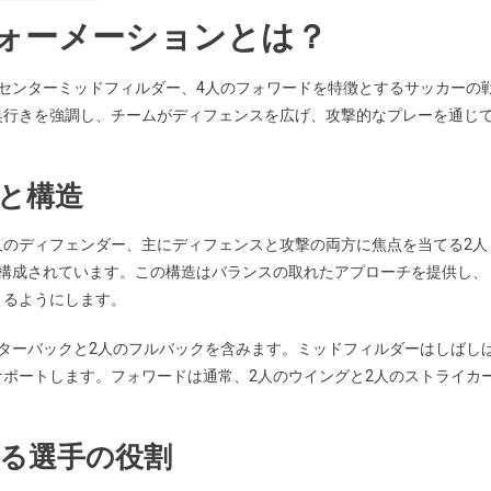
ス
フォーメーションとは？
を
作
人のセンターミッドフィルダー、4人のフォワードを特徴とするサッカーの
る
奥行きを強調し、チームがディフェンスを広げ、攻撃的なプレーを通じ
義と構造
4人のディフェンダー、主にディフェンスと攻撃の両方に焦点を当てる2人
で構成されています。この構造はバランスの取れたアプローチを提供し、
きるようにします。
ターバックと2人のフルバックを含みます。ミッドフィルダーはしばし
ポートします。フォワードは通常、2人のウイングと2人のストライカ
。
ける選手の役割