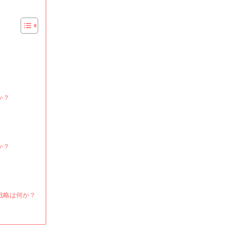
メ
ー
シ
ョ
ン：
幅
と
深
か？
さ、
守
備
を
引
か？
き
伸
ば
す、
戦略は何か？
チ
ャ
ン