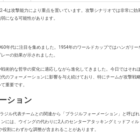
、4-2-4は攻撃能力により重点を置いています。攻撃シナリオでは非常に効
脆弱になる可能性があります。
と1960年代に注目を集めました。1954年のワールドカップではハンガリー
プレーの効果が示されました。
や戦術的な哲学の変化に適応しながら進化してきました。今日ではそれ
現代のフォーメーションに影響を与え続けており、特にチームが攻撃戦
いて重要です。
エーション
プでブラジル代表チームとの関連から「ブラジルフォーメーション」と呼ばれ
ョンには、ウイングの代わりに2人のセンターアタッキングミッドフィル
ングや役割にわずかな調整が含まれることがあります。