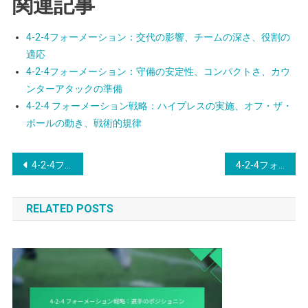
関連記事
4-2-4フォーメーション：交代の影響、チームの深さ、役割の
適応
4-2-4フォーメーション：守備の安定性、コンパクトさ、カウ
ンターアタックの準備
4-2-4 フォーメーション戦略：ハイプレスの実施、オフ・ザ・
ボールの動き、戦術的規律
Post
4-2-4フォーメーション：ウィンガーの役割、クロス技術、得点機会
4-2-4フォーメーション：心理的側面、メンタル準備、役割の受け入れ
navigation
RELATED POSTS