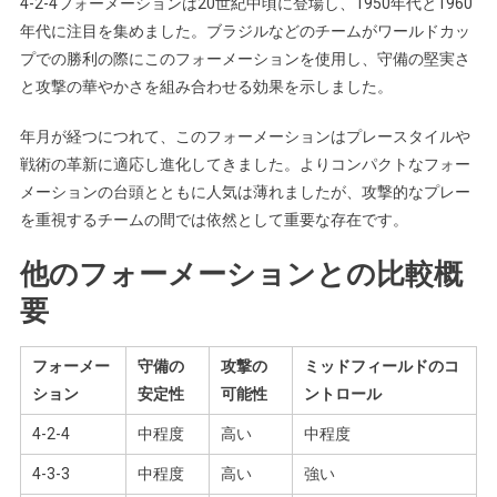
4-2-4フォーメーションは20世紀中頃に登場し、1950年代と1960
年代に注目を集めました。ブラジルなどのチームがワールドカッ
プでの勝利の際にこのフォーメーションを使用し、守備の堅実さ
と攻撃の華やかさを組み合わせる効果を示しました。
年月が経つにつれて、このフォーメーションはプレースタイルや
戦術の革新に適応し進化してきました。よりコンパクトなフォー
メーションの台頭とともに人気は薄れましたが、攻撃的なプレー
を重視するチームの間では依然として重要な存在です。
他のフォーメーションとの比較概
要
フォーメー
守備の
攻撃の
ミッドフィールドのコ
ション
安定性
可能性
ントロール
4-2-4
中程度
高い
中程度
4-3-3
中程度
高い
強い