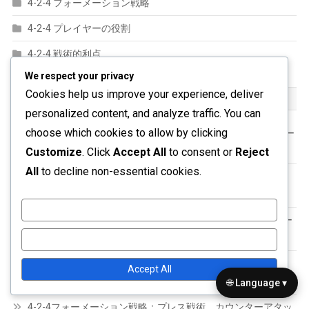
4-2-4 フォーメーション戦略
4-2-4 プレイヤーの役割
4-2-4 戦術的利点
We respect your privacy
Cookies help us improve your experience, deliver
最近の投稿
personalized content, and analyze traffic. You can
choose which cookies to allow by clicking
4-2-4 フォーメーション戦略：間隔技術、幅の管理、オーバー
ロード戦略
Customize
. Click
Accept All
to consent or
Reject
All
to decline non-essential cookies.
4-2-4フォーメーション：攻撃的ミッドフィールダーの役割、
連携プレー、創造性
Customize
4-2-4フォーメーション：相手の弱点を突く、戦術分析、ゲー
ムプランニング
Reject All
4-2-4フォーメーション：プレッシングの効果、ボールの奪
Accept All
回、素早いトランジション
🌐 Language ▾
4-2-4フォーメーション戦略：プレス戦術、カウンターアタッ