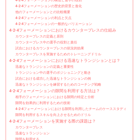
4-2-4フォーメーションの構造と選手の役割
4-2-4フォーメーションの歴史的背景と進化
ン
他のフォーメーションとの比較概要
タ
4-2-4フォーメーションの利点と欠点
ー
4-2-4フォーメーションの一般的なバリエーション
プ
4-2-4フォーメーションにおけるカウンタープレスの仕組み
レ
カウンタープレスの定義と原則
ス、
カウンタープレス中の選手の役割と責任
試合におけるカウンタープレスの状況的効果
ク
カウンタープレスを実施するためのトレーニングドリル
イ
4-2-4フォーメーションにおける迅速なトランジションとは？
ッ
迅速なトランジションの定義と重要性
ク
トランジション中の選手のポジショニングと動き
ト
試合における成功した迅速なトランジションの例
迅速なトランジションを練習するためのコーチング戦略
ラ
4-2-4フォーメーションの隙間を利用する方法は？
ン
相手のフォーメーションにおける隙間の特定と分析
ジ
隙間を効果的に利用するための技術
シ
4-2-4フォーメーションにおける隙間を利用したチームのケーススタディ
ョ
隙間を利用するスキルを向上させるためのドリル
4-2-4フォーメーションを実施する際の課題は？
ン、
カウンタープレス
ギ
迅速なトランジション
ャ
隙間を利用する