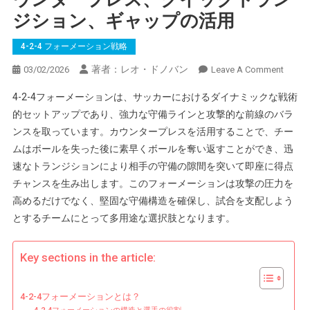
ジション、ギャップの活用
4-2-4 フォーメーション戦略
著者：レオ・ドノバン
On
03/02/2026
Leave A Comment
4-
4-2-4フォーメーションは、サッカーにおけるダイナミックな戦術
2-
的セットアップであり、強力な守備ラインと攻撃的な前線のバラ
4
ンスを取っています。カウンタープレスを活用することで、チー
フ
ムはボールを失った後に素早くボールを奪い返すことができ、迅
ォ
ー
速なトランジションにより相手の守備の隙間を突いて即座に得点
メ
チャンスを生み出します。このフォーメーションは攻撃の圧力を
ー
高めるだけでなく、堅固な守備構造を確保し、試合を支配しよう
シ
とするチームにとって多用途な選択肢となります。
ョ
ン
Key sections in the article:
戦
略：
カ
4-2-4フォーメーションとは？
ウ