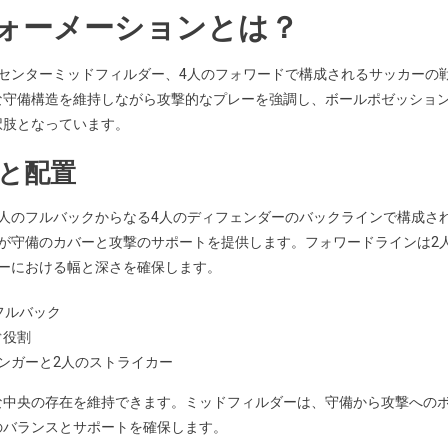
フォーメーションとは？
ォ
ワ
ー
人のセンターミッドフィルダー、4人のフォワードで構成されるサッカーの
ド
な守備構造を維持しながら攻撃的なプレーを強調し、ボールポゼッショ
の
択肢となっています。
サ
ポ
造と配置
ー
ト
と2人のフルバックからなる4人のディフェンダーのバックラインで構成さ
が守備のカバーと攻撃のサポートを提供します。フォワードラインは2
ーにおける幅と深さを確保します。
フルバック
ぐ役割
ンガーと2人のストライカー
な中央の存在を維持できます。ミッドフィルダーは、守備から攻撃への
のバランスとサポートを確保します。