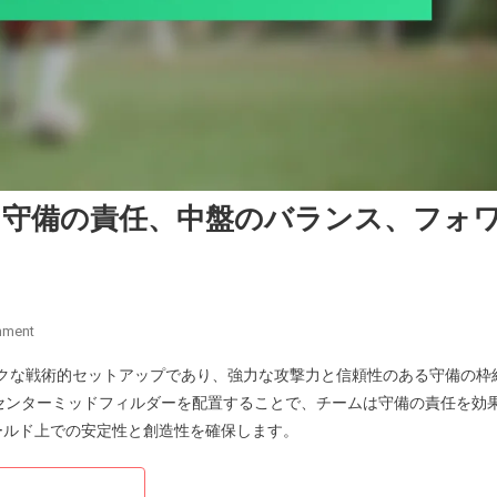
略：守備の責任、中盤のバランス、フォ
On
mment
4-
ミックな戦術的セットアップであり、強力な攻撃力と信頼性のある守備の枠
2-
センターミッドフィルダーを配置することで、チームは守備の責任を効
4
ールド上での安定性と創造性を確保します。
フ
ォ
ー