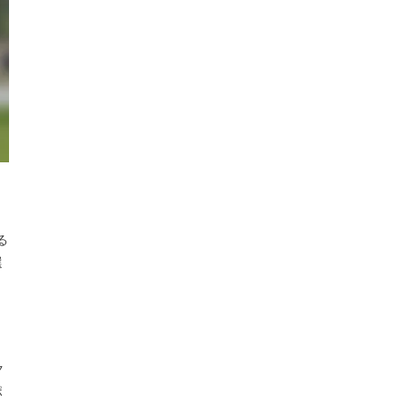
る
選
ク
ポ