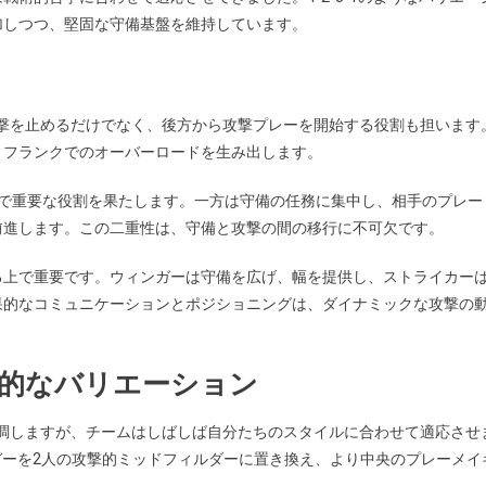
加しつつ、堅固な守備基盤を維持しています。
の攻撃を止めるだけでなく、後方から攻撃プレーを開始する役割も担います
、フランクでのオーバーロードを生み出します。
上で重要な役割を果たします。一方は守備の任務に集中し、相手のプレー
前進します。この二重性は、守備と攻撃の間の移行に不可欠です。
る上で重要です。ウィンガーは守備を広げ、幅を提供し、ストライカー
果的なコミュニケーションとポジショニングは、ダイナミックな攻撃の
般的なバリエーション
を強調しますが、チームはしばしば自分たちのスタイルに合わせて適応させ
ィンガーを2人の攻撃的ミッドフィルダーに置き換え、より中央のプレーメイ