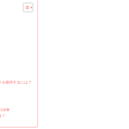
メ
ー
シ
ョ
ン
戦
略：
守
備
の
責
任、
ンスを維持するには？
中
盤
の
バ
ラ
る影響
は？
ン
ス、
フ