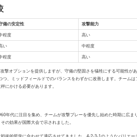
較
守備の安定性
攻撃能力
中程度
高い
高い
中程度
中程度
高い
多くの攻撃オプションを提供しますが、守備の堅固さを犠牲にする可能性が
供しつつ、ミッドフィールドでのバランスをわずかに改善します。チームは
天秤にかける必要があります。
代と1960年代に注目を集め、チームが攻撃プレーを優先し始めた時期に広ま
、その効果が国際大会で示されました。
術的哲学に合わせて適応させてきました。4-2-3-1のようなバリエー