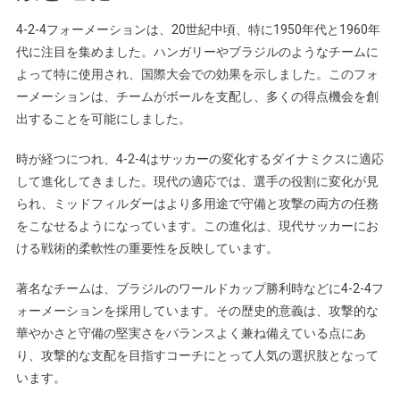
4-2-4フォーメーションは、20世紀中頃、特に1950年代と1960年
代に注目を集めました。ハンガリーやブラジルのようなチームに
よって特に使用され、国際大会での効果を示しました。このフォ
ーメーションは、チームがボールを支配し、多くの得点機会を創
出することを可能にしました。
時が経つにつれ、4-2-4はサッカーの変化するダイナミクスに適応
して進化してきました。現代の適応では、選手の役割に変化が見
られ、ミッドフィルダーはより多用途で守備と攻撃の両方の任務
をこなせるようになっています。この進化は、現代サッカーにお
ける戦術的柔軟性の重要性を反映しています。
著名なチームは、ブラジルのワールドカップ勝利時などに4-2-4フ
ォーメーションを採用しています。その歴史的意義は、攻撃的な
華やかさと守備の堅実さをバランスよく兼ね備えている点にあ
り、攻撃的な支配を目指すコーチにとって人気の選択肢となって
います。