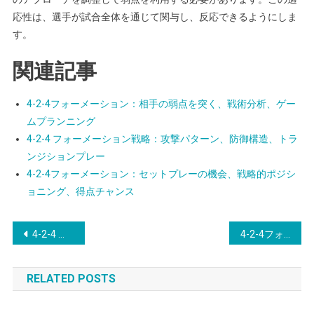
応性は、選手が試合全体を通じて関与し、反応できるようにしま
す。
関連記事
4-2-4フォーメーション：相手の弱点を突く、戦術分析、ゲー
ムプランニング
4-2-4 フォーメーション戦略：攻撃パターン、防御構造、トラ
ンジションプレー
4-2-4フォーメーション：セットプレーの機会、戦略的ポジシ
ョニング、得点チャンス
Post
4-2-4 フォーメーション戦略：スペースの活用、ミスマッチの創出、戦術的革新
4-2-4フォーメーション：ポジショナルプレー、役割の理解、チームワークのダイナミクス
navigation
RELATED POSTS