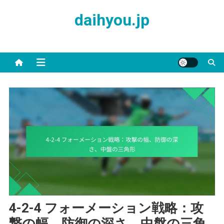
Skip
daihyou.jp
to
content
4-2-4 フォーメーション戦略：攻
撃の幅、防御の深さ、中盤の三角