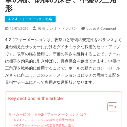
形
4-2-4 フォーメーション戦略
著者：レオ・ドノバン
On
12/01/2026
Leave A Comment
4-
4-2-4フォーメーションは、攻撃力と守備の安定性をバランスよく
2-
兼ね備えたサッカーにおけるダイナミックな戦術的セットアップ
4
です。攻撃の幅を活用し、守備の深さを維持することで、チーム
フ
は相手を効果的に引き伸ばし、得点機会を創出できます。中盤の
ォ
ー
三角形を戦略的に使用することで、ボールの動きとコントロール
メ
がさらに向上し、このフォーメーションはピッチの両端で支配を
ー
目指すチームにとって多用途な選択肢となります。
シ
ョ
Key sections in the article:
ン
戦
略：
サッカーにおける4-2-4フォーメーションとは？
攻
4-2-4フォーメーションの構造と選手の役割
4-2-4フォーメーションの歴史的背景と進化
撃