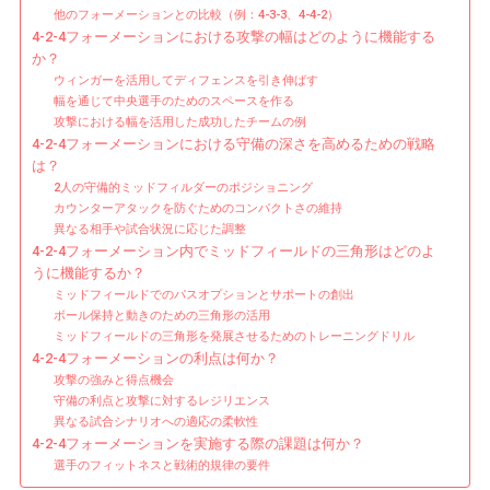
他のフォーメーションとの比較（例：4-3-3、4-4-2）
の
4-2-4フォーメーションにおける攻撃の幅はどのように機能する
幅、
か？
防
ウィンガーを活用してディフェンスを引き伸ばす
御
幅を通じて中央選手のためのスペースを作る
攻撃における幅を活用した成功したチームの例
の
4-2-4フォーメーションにおける守備の深さを高めるための戦略
深
は？
さ、
2人の守備的ミッドフィルダーのポジショニング
中
カウンターアタックを防ぐためのコンパクトさの維持
盤
異なる相手や試合状況に応じた調整
の
4-2-4フォーメーション内でミッドフィールドの三角形はどのよ
うに機能するか？
三
ミッドフィールドでのパスオプションとサポートの創出
角
ボール保持と動きのための三角形の活用
形
ミッドフィールドの三角形を発展させるためのトレーニングドリル
4-2-4フォーメーションの利点は何か？
攻撃の強みと得点機会
守備の利点と攻撃に対するレジリエンス
異なる試合シナリオへの適応の柔軟性
4-2-4フォーメーションを実施する際の課題は何か？
選手のフィットネスと戦術的規律の要件