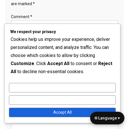
are marked
*
Comment
*
We respect your privacy
Cookies help us improve your experience, deliver
personalized content, and analyze traffic. You can
choose which cookies to allow by clicking
Customize
. Click
Accept All
to consent or
Reject
All
to decline non-essential cookies.
Name
*
Customize
Email
*
Reject All
Accept All
🌐 Language ▾
Website